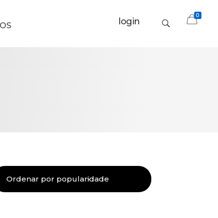
0
login
OS