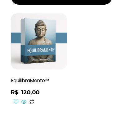
EquilibraMente™
R$
120,00