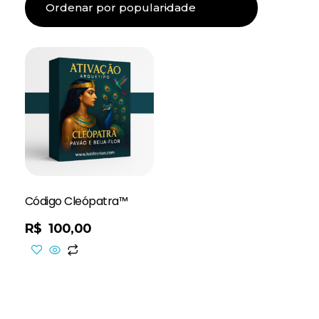
Código Cleópatra™
R$
100,00